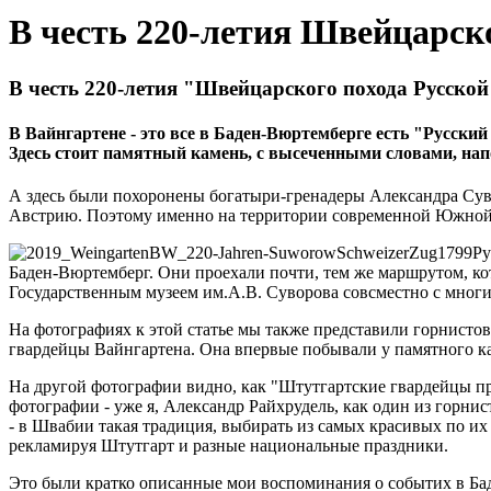
В честь 220-летия Швейцарск
В честь 220-летия "Швейцарского похода Русско
В Вайнгартене - это все в Баден-Вюртемберге есть "Русский 
Здесь стоит памятный камень, с высеченными словами, нап
А здесь были похоронены богатыри-гренадеры Александра Сув
Австрию. Поэтому именно на территории современной Южной ФР
Ру
Баден-Вюртемберг. Они проехали почти, тем же маршрутом, ко
Государственным музеем им.А.В. Суворова совсместно с мног
На фотографиях к этой статье мы также представили горнистов
гвардейцы Вайнгартена. Она впервые побывали у памятного кам
На другой фотографии видно, как "Штутгартские гвардейцы при
фотографии - уже я, Александр Райхрудель, как один из горни
- в Швабии такая традиция, выбирать из самых красивых по их
рекламируя Штутгарт и разные национальные праздники.
Это были кратко описанные мои воспоминания о событих в Баден