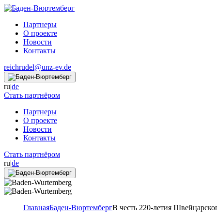
Партнеры
О проекте
Новости
Контакты
reichrudel@unz-ev.de
ru
|
de
Стать партнёром
Партнеры
О проекте
Новости
Контакты
Стать партнёром
ru
|
de
Главная
Баден-Вюртемберг
В честь 220-летия Швейцарско