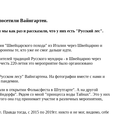
посетили Вайнгартен.
мы как раз и рассказали, что у них есть "Русский лес".
ния "Швейцарского похода" из Италии через Швейцарию и
онены те, кто уже не смог дальше идти.
ителей традиций Русского мундира - в Швейцарию через
честь 220-летия это мероприятие было организовано
Русском лесу" Вайнгартена. На фотографии вместе с нами и
а пандемии.
вали в открытии Фольксфеста в Штутгарте". А на другой
йндорфа". Рядом со мной "принцесса воды Тайнах". Это у них
того она год принимает участие в различных меропиятиях,
равда тогда, с 2015 по 2019гг. никто и не мог, видимо, себе