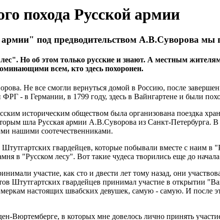
ого похода Русской армии
й армии" под предводительством А.В.Суворова мы 
лес". Но об этом только русские и знают. А местным жителям 
оминающими всем, кто здесь похоронен.
орова. Не все смогли вернуться домой в Россию, после заверше
Г - в Германии, в 1799 году, здесь в Вайнгартене и были похор
сским историческим обществом была организована поездка хран
торым шла Русская армии А.В.Суворова из Санкт-Петербурга. В 
ими нашими соотечественниками.
 Штутгартских гвардейцев, которые побывали вместе с наим в "
ня в "Русском лесу". Вот такие чудеса творились еще до начал
нимали участие, как сто и двести лет тому назад, они участво
стов Штутгартских гвардейцев принимал участие в открытии "Ва
 меркам настоящих швабских девушек, самую - самую. И после э
-Вюртемберге, в которых мне довелось лично принять участие. П