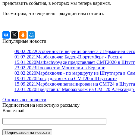
представить события, в которых мы теперь варимся.
Посмотрим, что еще день грядущий нам готовит.
Популярные новости
09.02.2022
Особенности ведения бизнеса с Германией сег
01.07.2021
Марбахвояж: Баден-Вюртемберг - Россия
15.01.2020
Marbachvoyage представляет СМТ2020 в Штутг
23.02.2023
Посольство Монголии в Берлине
02.02.2020
Марбахвояж - по маршруту из Штутгарта в Са
19.01.2020
Гольф для всех на СМТ20 в Штутгарте
15.09.2021
Марбахвояж запланирован на СМТ24 в Штутга
12.01.2020
Представил Марбахвояж на СМТ20 Александр 
Открыть все новости
Подписаться на новостную рассылку
Ваш e-mail