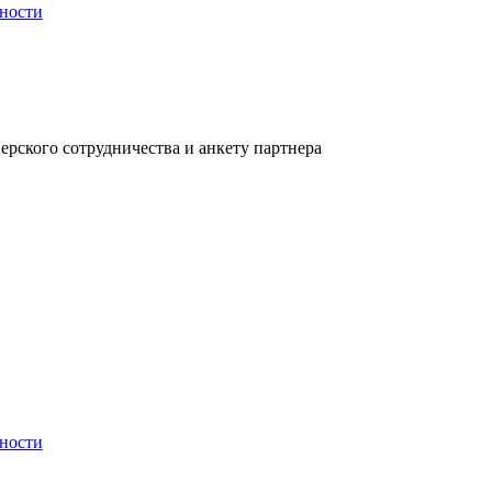
ности
рского сотрудничества и анкету партнера
ности