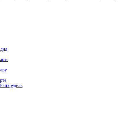
одня
арте
мару
рте
Райхрудель