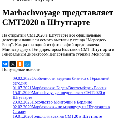
Marbachvoyage представляет
СМТ2020 в Штутгарте
На открытии СМТ2020 в Штутгарте все официальные
делегации начинали осмотр выстави у стенда "Мерседес-
Бенц". Как раз на одной из фотографий представлена
Министр фрау с Ген.директором Выставки СМТ-Штутгарта и
Генеральным директором Департамента туризма Монголии.
Популярные новости
09.02.2022
Особенности ведения бизнеса с Германией
сегодня
01.07.2021
Марбахвояж: Баден-Вюртемберг - Россия
15.01.2020
Marbachvoyage представляет СМТ2020 в
Штутгарте
23.02.2023
Посольство Монголии в Берлине
02.02.2020
Марбахвояж - по маршруту из Штутгарта в
Самару
19.01.2020
Гольф для всех на СМТ20 в Штутгарте