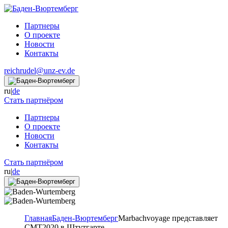
Партнеры
О проекте
Новости
Контакты
reichrudel@unz-ev.de
ru
|
de
Стать партнёром
Партнеры
О проекте
Новости
Контакты
Стать партнёром
ru
|
de
Главная
Баден-Вюртемберг
Marbachvoyage представляет
СМТ2020 в Штутгарте